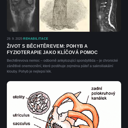
29. 9. 2025
REHABILITACE
·
ŽIVOT S BĚCHTĚREVEM: POHYB A
FYZIOTERAPIE JAKO KLÍČOVÁ POMOC
Bechtěrevova nemoc – odborně ankylozující spondylitida – je chronické
zánětlivé onemocnění, které postihuje zejména páteř a sakroiliakální
klouby. Pohyb je nejlepsí lék.