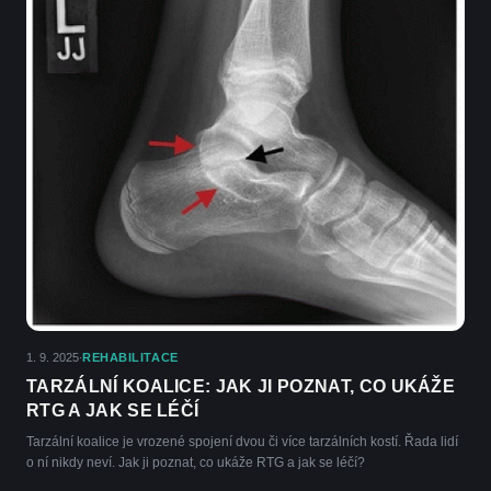
1. 9. 2025
REHABILITACE
·
TARZÁLNÍ KOALICE: JAK JI POZNAT, CO UKÁŽE
RTG A JAK SE LÉČÍ
Tarzální koalice je vrozené spojení dvou či více tarzálních kostí. Řada lidí
o ní nikdy neví. Jak ji poznat, co ukáže RTG a jak se léčí?