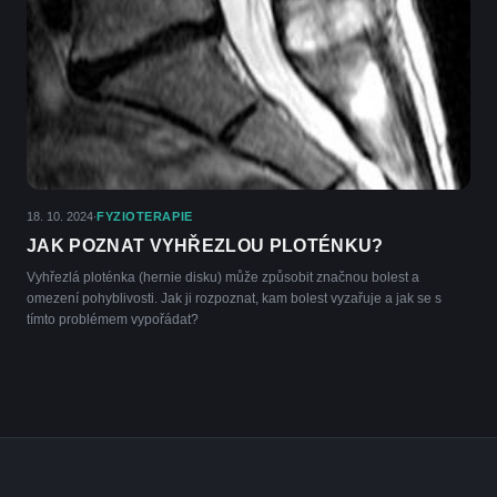
18. 10. 2024
FYZIOTERAPIE
·
JAK POZNAT VYHŘEZLOU PLOTÉNKU?
Vyhřezlá ploténka (hernie disku) může způsobit značnou bolest a
omezení pohyblivosti. Jak ji rozpoznat, kam bolest vyzařuje a jak se s
tímto problémem vypořádat?