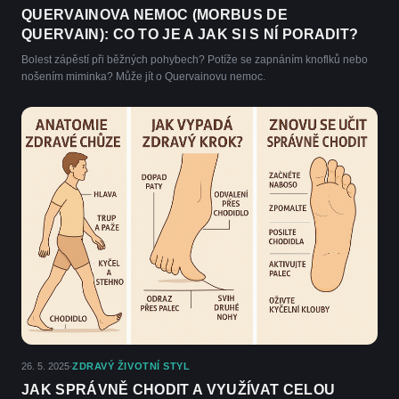
QUERVAINOVA NEMOC (MORBUS DE
QUERVAIN): CO TO JE A JAK SI S NÍ PORADIT?
Bolest zápěstí při běžných pohybech? Potíže se zapnáním knoflků nebo
nošením miminka? Může jít o Quervainovu nemoc.
26. 5. 2025
ZDRAVÝ ŽIVOTNÍ STYL
·
JAK SPRÁVNĚ CHODIT A VYUŽÍVAT CELOU