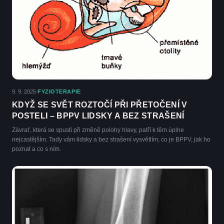
9. 9. 2025
FYZIOTERAPIE
·
KDYŽ SE SVĚT ROZTOČÍ PŘI PŘETOČENÍ V
POSTELI – BPPV LIDSKY A BEZ STRAŠENÍ
Závrať, která se spustí při změně polohy hlavy, patří k těm úplne
nejcastějším. Tady vám lidsky a bez strašení vysvětlím, co je BPPV, jak ho
poznat a co s ním.