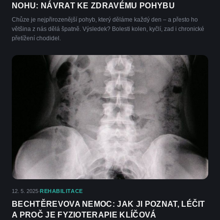
NOHU: NÁVRAT KE ZDRAVÉMU POHYBU
Chůze je nejpřirozenější pohyb, který děláme každý den – a přesto ho
většina z nás dělá špatně. Výsledek? Bolesti kolen, kyčlí, zad i chronické
přetížení chodidel.
12. 5. 2025
REHABILITACE
·
BECHTĚREVOVA NEMOC: JAK JI POZNAT, LÉČIT
A PROČ JE FYZIOTERAPIE KLÍČOVÁ