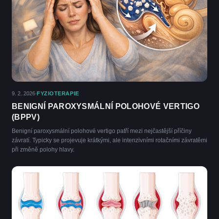
9. 2. 2026
FYZIOTERAPIE
·
BENIGNÍ PAROXYSMÁLNÍ POLOHOVÉ VERTIGO
(BPPV)
Benigní paroxysmální polohové vertigo patří mezi nejčastější příčiny
závratí. Typicky se projevuje krátkými, ale intenzivními rotačními závratěmi
při změně polohy hlavy.