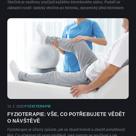
Strečink je nedílnou součástí každého tréninkového plánu. Podaří se
základní rozdíl: statický strečink po tréninku, dynamický před tréninkem.
13. 2. 2025
FYZIOTERAPIE
·
FYZIOTERAPIE: VŠE, CO POTŘEBUJETE VĚDĚT
O NÁVŠTĚVĚ
Fyzioterapie je účinný způsob, jak se zbavit bolesti a zlepšit pohyblivost
těla. Co očekávat při první návštěvě, jaké metody se používají a jak