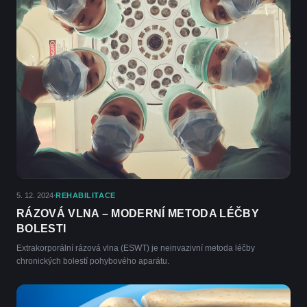
5. 12. 2024
REHABILITACE
·
RÁZOVÁ VLNA – MODERNÍ METODA LÉČBY
BOLESTI
Extrakorporální rázová vlna (ESWT) je neinvazivní metoda léčby
chronických bolestí pohybového aparátu.