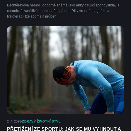
Bechtěrevova nemoc, odborně známá jako ankylozující spondylitida, je
chronické zánětlivé onemocnění páteře. Díky včasné diagnóze a
fyzioterapii lze zpomalit průběh.
2. 4. 2025
ZDRAVÝ ŽIVOTNÍ STYL
·
PŘETÍŽENÍ ZE SPORTU: JAK SE MU VYHNOUT A