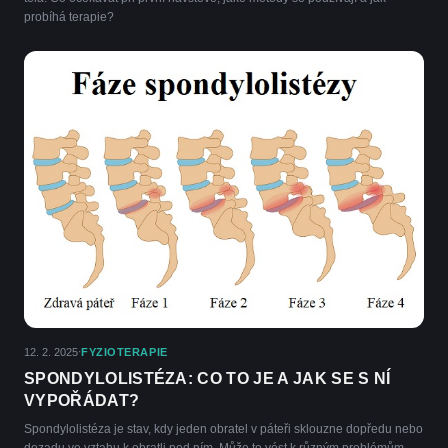
probíhá terapie?
12. 2. 2025
FYZIOTERAPIE
·
SPONDYLOLISTÉZA: CO TO JE A JAK SE S NÍ
VYPOŘÁDAT?
Spondylolistéza je stav, kdy jeden obratel v páteři sklouzne dopředu nebo
dozadu ve vztahu k obratli pod ním. Může to vést k různým problémům,