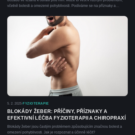
včetně bolesti a omezené pohyblivosti. Podíváme se na příznaky a
možnosti léčby.
5. 2. 2025
FYZIOTERAPIE
·
BLOKÁDY ŽEBER: PŘÍČINY, PŘÍZNAKY A
EFEKTIVNÍ LÉČBA FYZIOTERAPII A CHIROPRAXÍ
Blokády žeber jsou častým problémem způsobujícím značnou bolest a
omezení pohyblivosti. Jak je rozpoznat a účinně léčit?