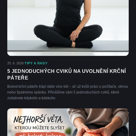
25. 6. 2026
TIPY A RADY
·
5 JEDNODUCHÝCH CVIKŮ NA UVOLNĚNÍ KRČNÍ
PÁTEŘE
Bolest krční páteře trápí stále více lidí – ať už kvůli práci u počítače, stresu
nebo špatnému spánku. Přinášíme vám 5 jednoduchých cviků, které
zvládnete kdykoliv a kdekoliv.