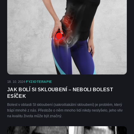
18. 10. 2024
FYZIOTERAPIE
·
JAK BOLÍ SI SKLOUBENÍ – NEBOLI BOLEST
ESÍČEK
Bolest v oblasti SI skloubení (sakroiliakální skloubení) je problém, který
trápí mnohé z nás. Přestože o něm mnoho lidí nikdy neslyšelo, jeho vliv
na kvalitu života může být značný.