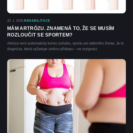
20. 1. 2026
REHABILITACE
·
MÁM ARTRÓZU. ZNAMENÁ TO, ŽE SE MUSÍM
ROZLOUČIT SE SPORTEM?
Artróza není automatický konec pohybu, sportu ani aktivního života. Je to
diagnóza, která vyžaduje změnu přístupu – ne rezignaci.