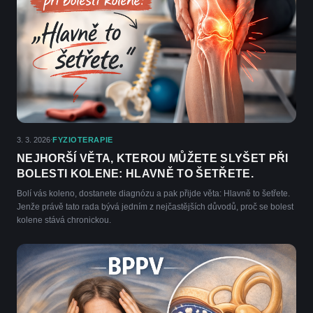
3. 3. 2026
FYZIOTERAPIE
·
NEJHORŠÍ VĚTA, KTEROU MŮŽETE SLYŠET PŘI
BOLESTI KOLENE: HLAVNĚ TO ŠETŘETE.
Bolí vás koleno, dostanete diagnózu a pak přijde věta: Hlavně to šetřete.
Jenže právě tato rada bývá jedním z nejčastějších důvodů, proč se bolest
kolene stává chronickou.