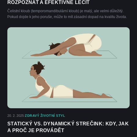
ROZPOZNAT A EFEKTIVNĚ LÉČIT
Čelistní kloub (temporomandibulární kloub) je malý, ale velmi důležitý.
Pokud dojde k jeho poruše, může to mít zásadní dopad na kvalitu života.
20. 2. 2025
ZDRAVÝ ŽIVOTNÍ STYL
·
STATICKÝ VS. DYNAMICKÝ STREČINK: KDY, JAK
A PROČ JE PROVÁDĚT