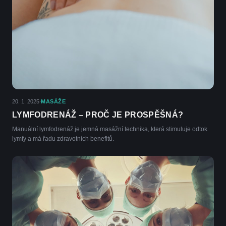
20. 1. 2025
MASÁŽE
·
LYMFODRENÁŽ – PROČ JE PROSPĚŠNÁ?
Manuální lymfodrenáž je jemná masážní technika, která stimuluje odtok
lymfy a má řadu zdravotních benefitů.