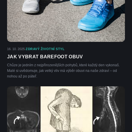
16. 10. 2025
ZDRAVÝ ŽIVOTNÍ STYL
·
JAK VYBRAT BAREFOOT OBUV
Chůze je jedním z nejpřirozenějších pohybů, které každý den vykonaš.
Malé si uvědomuje, jak velký vliv má výběr obuvi na naše zdraví – od
nohou až po páteř.