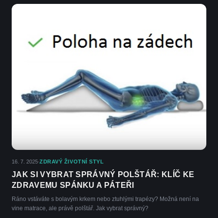
16. 7. 2025
ZDRAVÝ ŽIVOTNÍ STYL
·
JAK SI VYBRAT SPRÁVNÝ POLŠTÁŘ: KLÍČ KE
ZDRAVEMU SPÁNKU A PÁTEŘI
Ráno vstáváte s bolavým krkem nebo ztuhlými trapézy? Možná není na
vine matrace, ale právě polštář. Jak vybrat správný?